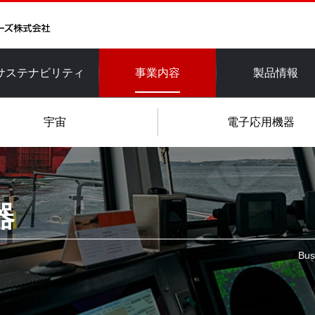
このページの本文へ
サステナビリティ
事業内容
製品情報
このページの本文へ
宇宙
電子応用機器
器
Bus