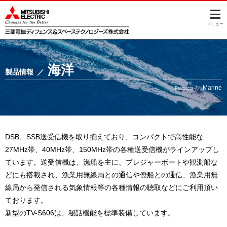
このページの本文へ
メニュー
このページの本文へ
海洋
製品情報
Marine
Products
DSB、SSB送受信機を取り揃えており、コンパクトで高性能な
27MHz帯、40MHz帯、150MHz帯の各種送受信機がラインアップし
ています。送受信機は、漁船を主に、プレジャーボートや観測船な
どにも搭載され、漁業用無線局との通信や僚船との通信、漁業用無
線局から発信される気象情報等の各種情報の聴取などにご利用頂い
ております。
新型のTV-S606は、秘話機能を標準装備しています。