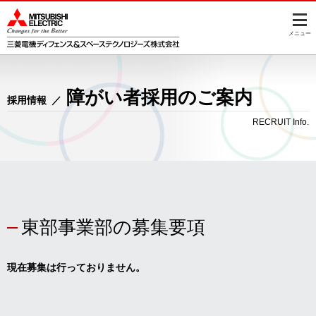
このページの本文へ
このページの本文へ
メニュー
障がい者採用のご案内
採用情報
RECRUIT Info.
東部事業部の募集要項
現在募集は行っておりません。